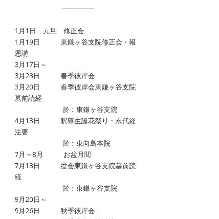
1月1日 元旦 修正会
​1月19日 東鎌ヶ谷支院修正会・報
恩講
3月17日～
3月23日 春季彼岸会
3月20日 春季彼岸会東鎌ヶ谷支院
墓前読経
於：東鎌ヶ谷支院
4月13日 釈尊生誕花祭り・永代経
法要
於：東向島本院
7月～8月 お盆月間
7月13日 盆会東鎌ヶ谷支院墓前読
経
於：東鎌ヶ谷支院
9月20日～
9月26日 秋季彼岸会