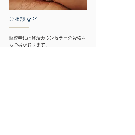
ご相談など
聖徳寺には終活カウンセラーの資格を
もつ者がおります。
仏事やご供養などご相談は、
メール
や
ラインでも随時受け付けております。
聖徳寺檀信徒以外でもお気軽にご相談
ください。
本院所在地
131-0032
東京都墨田区東向島５－４１－５
​tel:
03-3618-4292
fax:
03-3618-4241