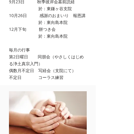
9月23日 秋季彼岸会墓前読経
於：東鎌ヶ谷支院
10月26日 感謝のおまいり 報恩講
於：東向島本院
12月下旬 餅つき会
於：東向島本院
毎月の行事
第2日曜日 同朋会（やさしくはじめ
る浄土真宗入門）
偶数月不定日 写経会（支院にて）
​不定日 コーラス練習