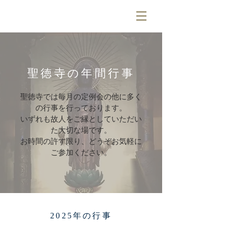
聖徳寺の年間行事
聖徳寺では毎月の定例会の他に多く
の行事を行っております。
いずれも故人をご縁としていただい
た大切な場です。
​お時間の許す限り、どうぞお気軽に
ご参加ください。
2025年の行事